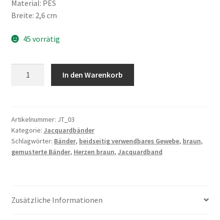
Material: PES
Breite: 2,6 cm
45 vorrätig
Jacquardband,
In den Warenkorb
beidseitig
verwendbares
Gewebe,
Herzen
Artikelnummer:
JT_03
Kategorie:
Jacquardbänder
braun
Schlagwörter:
Bänder
,
beidseitig verwendbares Gewebe
,
braun
,
Menge
gemusterte Bänder
,
Herzen braun
,
Jacquardband
Zusätzliche Informationen