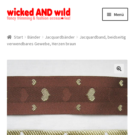
Zur
Zum
Menü
Navigation
Inhalt
springen
springen
Alle Produkte
Start
Bänder
Jacquardbänder
Jacquardband, beidseitig
verwendbares Gewebe, Herzen braun
Kategorien
Mein Konto
Kontakt
🔍