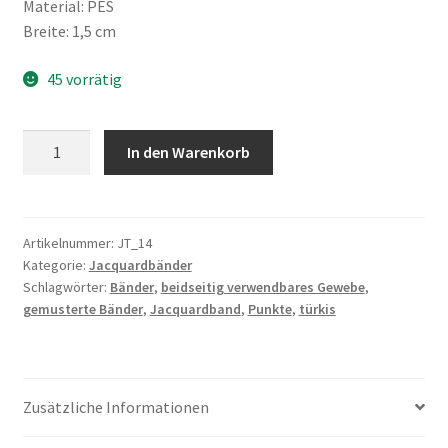
Material: PES
Breite: 1,5 cm
45 vorrätig
Jacquardband,
In den Warenkorb
beidseitig
verwendbares
Gewebe,
Punkte,
Artikelnummer:
JT_14
Kategorie:
Jacquardbänder
türkis
Schlagwörter:
Bänder
,
beidseitig verwendbares Gewebe
,
Menge
gemusterte Bänder
,
Jacquardband
,
Punkte
,
türkis
Zusätzliche Informationen