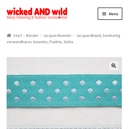
Zur
Zum
Menü
Navigation
Inhalt
springen
springen
Alle Produkte
Start
Bänder
Jacquardbänder
Jacquardband, beidseitig
verwendbares Gewebe, Punkte, türkis
Kategorien
Mein Konto
Kontakt
🔍