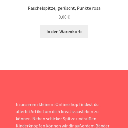
Raschelspitze, gerüscht, Punkte rosa
3,00
€
In den Warenkorb
In unserem kleinem Onlineshop findest du
allerlei Artikel um dich kreativ ausleben zu
können. Neben schicker Spitze und süßen
Kinderknöpfen können wir dir außerdem Bänder