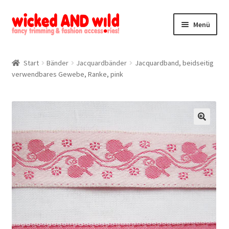
Zur
Zum
Menü
Navigation
Inhalt
springen
springen
Alle Produkte
Start
Bänder
Jacquardbänder
Jacquardband, beidseitig
verwendbares Gewebe, Ranke, pink
Kategorien
Mein Konto
Kontakt
🔍