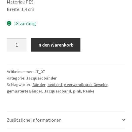
Material: PES
Breite: 1,4 cm
18 vorrätig
Jacquardband,
In den Warenkorb
beidseitig
verwendbares
Gewebe,
Ranke,
Artikelnummer:
JT_07
Kategorie:
Jacquardbänder
pink
Schlagwörter:
Bänder
,
beidseitig verwendbares Gewebe
,
Menge
gemusterte Bänder
,
Jacquardband
,
pink
,
Ranke
Zusätzliche Informationen