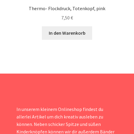
Thermo- Flockdruck, Totenkopf, pink
7,50
€
In den Warenkorb
In unserem kleinem Onlineshop findest du
allerlei Artikel um dich kreativ ausleben zu
können. Neben schicker Spitze und süßen
Kinderknöpfen können wir dir außerdem Bänder