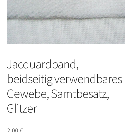
Jacquardband,
beidseitig verwendbares
Gewebe, Samtbesatz,
Glitzer
2,00
€