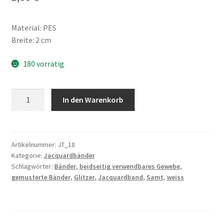
Material: PES
Breite: 2 cm
180 vorrätig
Jacquardband,
In den Warenkorb
beidseitig
verwendbares
Gewebe,
Samtbesatz,
Artikelnummer:
JT_18
Kategorie:
Jacquardbänder
Glitzer
Schlagwörter:
Bänder
,
beidseitig verwendbares Gewebe
,
Menge
gemusterte Bänder
,
Glitzer
,
Jacquardband
,
Samt
,
weiss