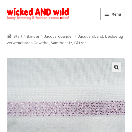
Zur
Zum
Menü
Navigation
Inhalt
springen
springen
Alle Produkte
Start
Bänder
Jacquardbänder
Jacquardband, beidseitig
verwendbares Gewebe, Samtbesatz, Glitzer
Kategorien
Mein Konto
Kontakt
🔍