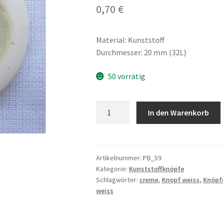
0,70
€
Material: Kunststoff
Durchmesser: 20 mm (32L)
50 vorrätig
Kunststoffknopf,
In den Warenkorb
Schlagsahne,
cremefarben
Menge
Artikelnummer:
PB_59
Kategorie:
Kunststoffknöpfe
Schlagwörter:
creme
,
Knopf weiss
,
Knöpf
weiss