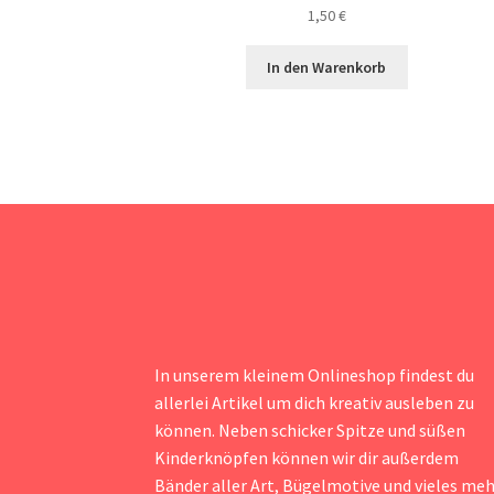
1,50
€
In den Warenkorb
In unserem kleinem Onlineshop findest du
allerlei Artikel um dich kreativ ausleben zu
können. Neben schicker Spitze und süßen
Kinderknöpfen können wir dir außerdem
Bänder aller Art, Bügelmotive und vieles me