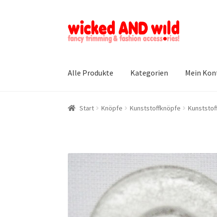
Zur
Zum
Navigation
Inhalt
springen
springen
Alle Produkte
Kategorien
Mein Kon
Start
Knöpfe
Kunststoffknöpfe
Kunststof