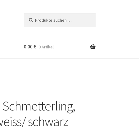
Suchen
Suchen
nach:
0,00
€
0 Artikel
, Schmetterling,
weiss/ schwarz