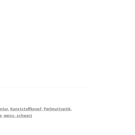
ntur
,
Kunststoffknopf
,
Perlmuttoptik
,
e
,
weiss- schwarz