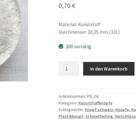
0,70
€
Material: Kunststoff
Durchmesser: 20,25 mm (32L)
200 vorrätig
Kunststoffknopf,
In den Warenkorb
Schmetterling,
Perlmuttoptik,
weiss/
schwarz
Artikelnummer:
PB_04
Kategorie:
Kunststoffknöpfe
Menge
Schlagwörter:
Knopf schwarz
,
Knöpfe
,
Ko
Plastikknopf
,
Schmetterling
,
Verschlüss