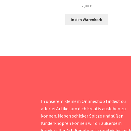
2,00
€
In den Warenkorb
In unserem kleinem Onlineshop findest du
allerlei Artikel um dich kreativ ausleben zu
können. Neben schicker Spitze und süßen
Kinderknöpfen können wir dir außerdem
Bänder aller Art, Bügelmotive und vieles me