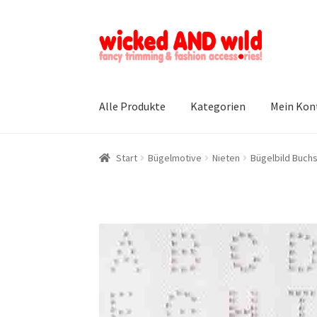
Zur
Zum
Navigation
Inhalt
springen
springen
Alle Produkte
Kategorien
Mein Kon
Start
Bügelmotive
Nieten
Bügelbild Buchs