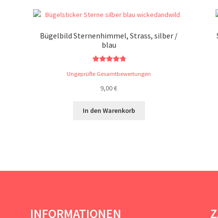
Bügelbild Sternenhimmel, Strass, silber /
blau
Bewertet mit
Ungeprüfte Gesamtbewertungen
5.00
von 5
9,00
€
In den Warenkorb
INFORMATIONEN
Z