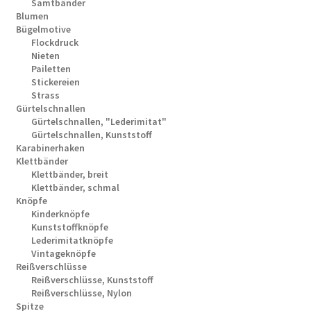
Samtbänder
Blumen
Bügelmotive
Flockdruck
Nieten
Pailetten
Stickereien
Strass
Gürtelschnallen
Gürtelschnallen, "Lederimitat"
Gürtelschnallen, Kunststoff
Karabinerhaken
Klettbänder
Klettbänder, breit
Klettbänder, schmal
Knöpfe
Kinderknöpfe
Kunststoffknöpfe
Lederimitatknöpfe
Vintageknöpfe
Reißverschlüsse
Reißverschlüsse, Kunststoff
Reißverschlüsse, Nylon
Spitze