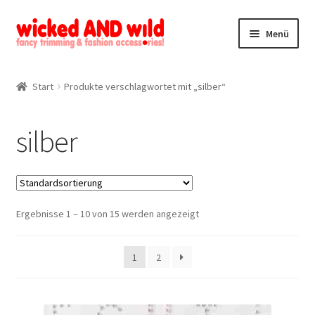
Zur
Zum
Menü
Navigation
Inhalt
springen
springen
Alle Produkte
Start
Produkte verschlagwortet mit „silber“
Kategorien
silber
Mein Konto
Kontakt
Ergebnisse 1 – 10 von 15 werden angezeigt
1
2