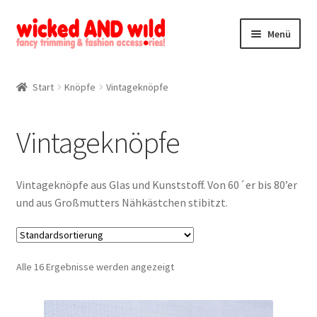
Zur
Zum
Menü
Navigation
Inhalt
springen
springen
Alle Produkte
Start
Knöpfe
Vintageknöpfe
Kategorien
Vintageknöpfe
Mein Konto
Kontakt
Vintageknöpfe aus Glas und Kunststoff. Von 60´er bis 80’er
und aus Großmutters Nähkästchen stibitzt.
Alle 16 Ergebnisse werden angezeigt