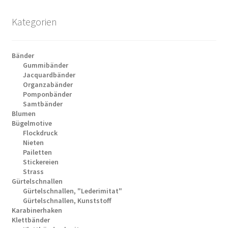
Kategorien
Bänder
Gummibänder
Jacquardbänder
Organzabänder
Pomponbänder
Samtbänder
Blumen
Bügelmotive
Flockdruck
Nieten
Pailetten
Stickereien
Strass
Gürtelschnallen
Gürtelschnallen, "Lederimitat"
Gürtelschnallen, Kunststoff
Karabinerhaken
Klettbänder