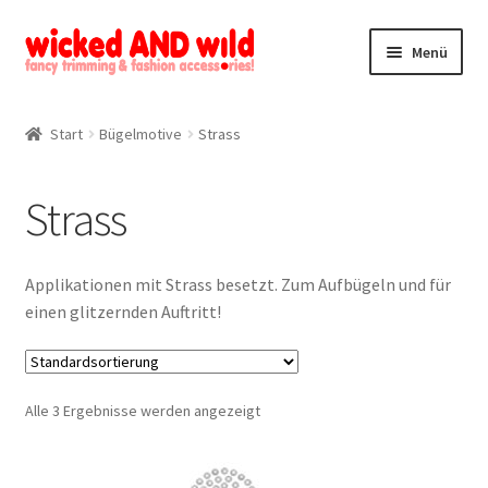
Zur
Zum
Menü
Navigation
Inhalt
springen
springen
Alle Produkte
Start
Bügelmotive
Strass
Kategorien
Strass
Mein Konto
Kontakt
Applikationen mit Strass besetzt. Zum Aufbügeln und für
einen glitzernden Auftritt!
Alle 3 Ergebnisse werden angezeigt