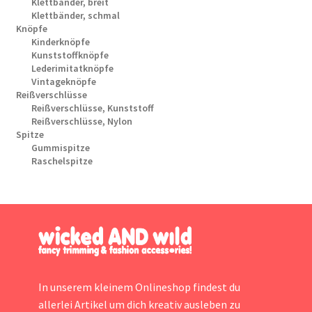
Klettbänder, breit
Klettbänder, schmal
Knöpfe
Kinderknöpfe
Kunststoffknöpfe
Lederimitatknöpfe
Vintageknöpfe
Reißverschlüsse
Reißverschlüsse, Kunststoff
Reißverschlüsse, Nylon
Spitze
Gummispitze
Raschelspitze
In unserem kleinem Onlineshop findest du
allerlei Artikel um dich kreativ ausleben zu