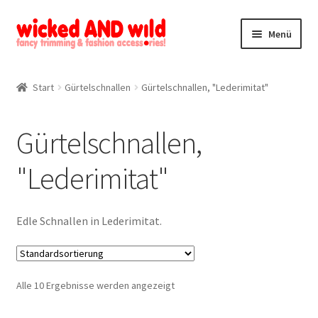
Zur
Zum
Menü
Navigation
Inhalt
springen
springen
Alle Produkte
Start
Gürtelschnallen
Gürtelschnallen, "Lederimitat"
Kategorien
Gürtelschnallen,
Mein Konto
"Lederimitat"
Kontakt
Edle Schnallen in Lederimitat.
Alle 10 Ergebnisse werden angezeigt