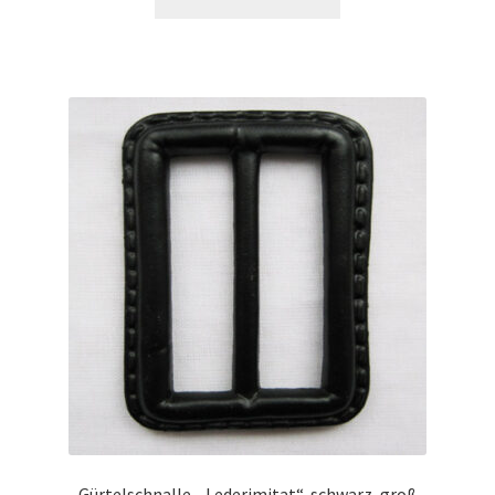
Gürtelschnalle „ Lederimitat“, schwarz, groß