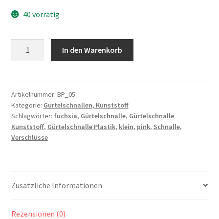
40 vorrätig
Gürtelschnalle
In den Warenkorb
Kunststoff,
klein,
fuchsia
Menge
Artikelnummer:
BP_05
Kategorie:
Gürtelschnallen, Kunststoff
Schlagwörter:
fuchsia
,
Gürtelschnalle
,
Gürtelschnalle
Kunststoff
,
Gürtelschnalle Plastik
,
klein
,
pink
,
Schnalle
,
Verschlüsse
Zusätzliche Informationen
Rezensionen (0)