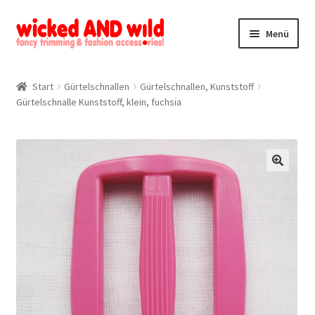
Zur
Zum
Menü
Navigation
Inhalt
springen
springen
Alle Produkte
Start
Gürtelschnallen
Gürtelschnallen, Kunststoff
Gürtelschnalle Kunststoff, klein, fuchsia
Kategorien
Mein Konto
Kontakt
🔍