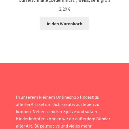
Gürtelschnalle „Lederimitat“, weiss, sehr groß
2,20
€
In den Warenkorb
In unserem kleinem Onlineshop findest du
allerlei Artikel um dich kreativ ausleben zu
können. Neben schicker Spitze und süßen
Kinderknöpfen können wir dir außerdem Bänder
aller Art, Bügelmotive und vieles mehr