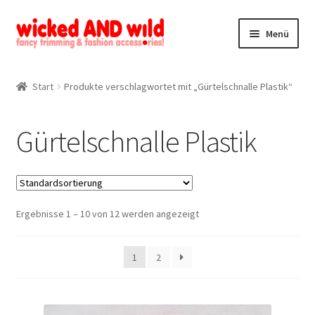
Zur
Zum
Menü
Navigation
Inhalt
springen
springen
Alle Produkte
Start
Produkte verschlagwortet mit „Gürtelschnalle Plastik“
Kategorien
Gürtelschnalle Plastik
Mein Konto
Kontakt
Ergebnisse 1 – 10 von 12 werden angezeigt
1
2