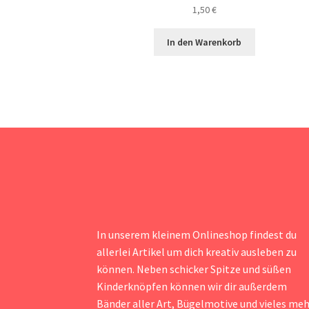
1,50
€
In den Warenkorb
In unserem kleinem Onlineshop findest du
allerlei Artikel um dich kreativ ausleben zu
können. Neben schicker Spitze und süßen
Kinderknöpfen können wir dir außerdem
Bänder aller Art, Bügelmotive und vieles me