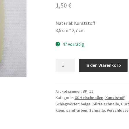
1,50
€
Material: Kunststoff
3,5 cm * 2,7 cm
47 vorrätig
Gürtelschnalle
In den Warenkorb
Kunststoff,
klein,
sandfarben
Menge
Artikelnummer:
BP_11
Kategorie:
Gürtelschnallen, Kunststoff
Schlagwörter:
beige
,
Gürtelschnalle
,
Gürt
klein
,
sandfarben
,
Schnalle
,
Verschlüsse