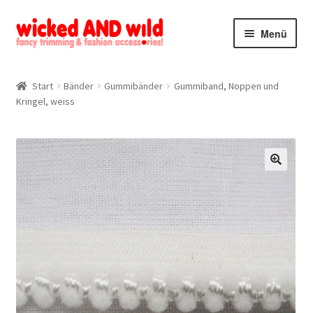
Zur
Zum
Menü
Navigation
Inhalt
springen
springen
Alle Produkte
Start
Bänder
Gummibänder
Gummiband, Noppen und
Kringel, weiss
Kategorien
Mein Konto
Kontakt
🔍