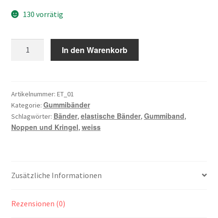
130 vorrätig
Gummiband,
In den Warenkorb
Noppen
und
Kringel,
weiss
Artikelnummer:
ET_01
Gummibänder
Menge
Kategorie:
Bänder
elastische Bänder
Gummiband
Schlagwörter:
,
,
,
Noppen und Kringel
weiss
,
Zusätzliche Informationen
Rezensionen (0)