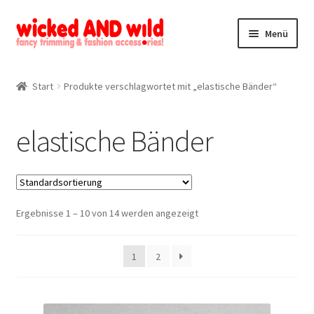
Zur
Zum
Menü
Navigation
Inhalt
springen
springen
Alle Produkte
Start
Produkte verschlagwortet mit „elastische Bänder“
Kategorien
elastische Bänder
Mein Konto
Kontakt
Ergebnisse 1 – 10 von 14 werden angezeigt
1
2