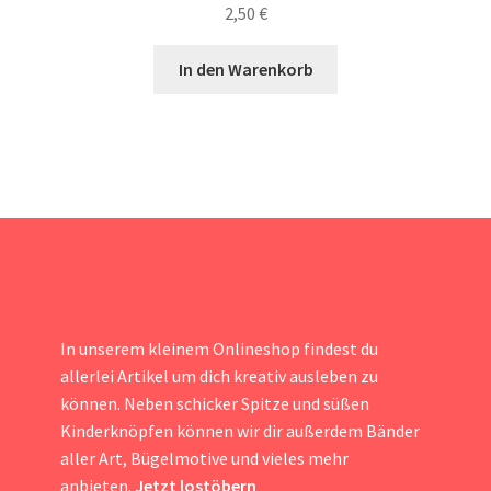
2,50
€
In den Warenkorb
In unserem kleinem Onlineshop findest du
allerlei Artikel um dich kreativ ausleben zu
können. Neben schicker Spitze und süßen
Kinderknöpfen können wir dir außerdem Bänder
aller Art, Bügelmotive und vieles mehr
anbieten.
Jetzt lostöbern