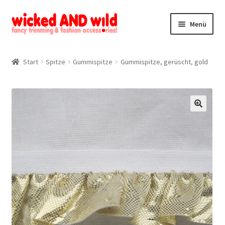
Zur
Zum
Menü
Navigation
Inhalt
springen
springen
Alle Produkte
Start
Spitze
Gummispitze
Gummispitze, gerüscht, gold
Kategorien
Mein Konto
🔍
Kontakt