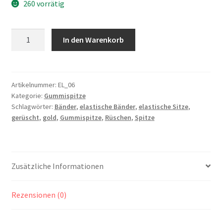
260 vorrätig
Gummispitze,
In den Warenkorb
gerüscht,
gold
Menge
Artikelnummer:
EL_06
Kategorie:
Gummispitze
Schlagwörter:
Bänder
,
elastische Bänder
,
elastische Sitze
,
gerüscht
,
gold
,
Gummispitze
,
Rüschen
,
Spitze
Zusätzliche Informationen
Rezensionen (0)