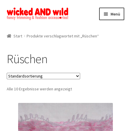
Zur
Zum
Menü
Navigation
Inhalt
springen
springen
Alle Produkte
Start
Produkte verschlagwortet mit „Rüschen“
Kategorien
Rüschen
Mein Konto
Kontakt
Alle 10 Ergebnisse werden angezeigt