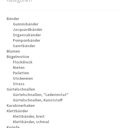
Bänder
Gummibänder
Jacquardbänder
Organzabänder
Pomponbänder
Samtbänder
Blumen
Bügelmotive
Flockdruck
Nieten
Pailetten
Stickereien
Strass
Gürtelschnallen
Gürtelschnallen, "Lederimitat"
Gürtelschnallen, Kunststoff
Karabinerhaken
Klettbänder
Klettbänder, breit
Klettbänder, schmal
Knöpfe