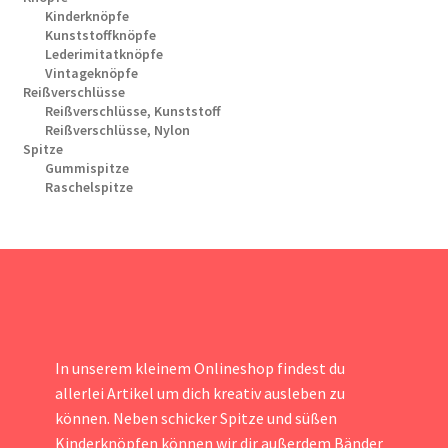
Kinderknöpfe
Kunststoffknöpfe
Lederimitatknöpfe
Vintageknöpfe
Reißverschlüsse
Reißverschlüsse, Kunststoff
Reißverschlüsse, Nylon
Spitze
Gummispitze
Raschelspitze
In unserem kleinem Onlineshop findest du
allerlei Artikel um dich kreativ ausleben zu
können. Neben schicker Spitze und süßen
Kinderknöpfen können wir dir außerdem Bänder