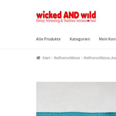
Zur
Zum
Navigation
Inhalt
springen
springen
Alle Produkte
Kategorien
Mein Kon
Start
Reißverschlüsse
Reißverschlüsse, Ku