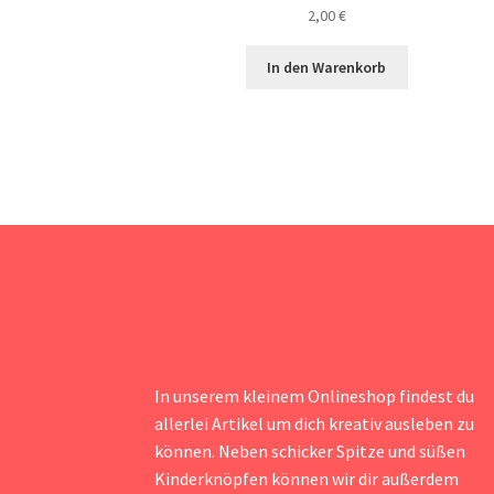
2,00
€
In den Warenkorb
In unserem kleinem Onlineshop findest du
allerlei Artikel um dich kreativ ausleben zu
können. Neben schicker Spitze und süßen
Kinderknöpfen können wir dir außerdem