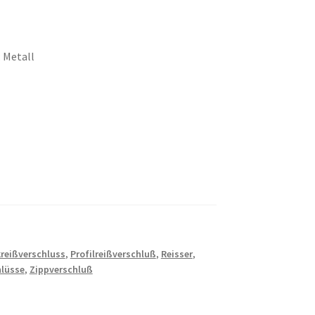
: Metall
kreißverschluss
,
Profilreißverschluß
,
Reisser
,
hlüsse
,
Zippverschluß