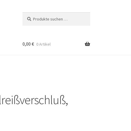
Suchen
Suchen
nach:
0,00
€
0 Artikel
ilreißverschluß,