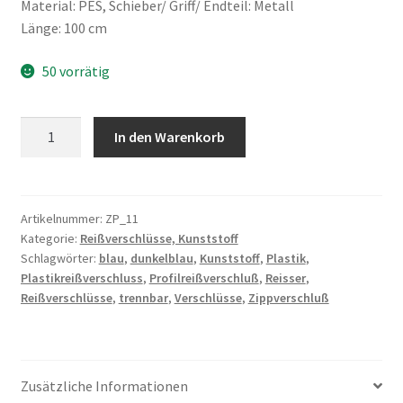
Material: PES, Schieber/ Griff/ Endteil: Metall
Länge: 100 cm
50 vorrätig
Kunststoff-
In den Warenkorb
Profilreißverschluß,
trennbar,
dunkelblau
Menge
Artikelnummer:
ZP_11
Kategorie:
Reißverschlüsse, Kunststoff
Schlagwörter:
blau
,
dunkelblau
,
Kunststoff
,
Plastik
,
Plastikreißverschluss
,
Profilreißverschluß
,
Reisser
,
Reißverschlüsse
,
trennbar
,
Verschlüsse
,
Zippverschluß
Zusätzliche Informationen