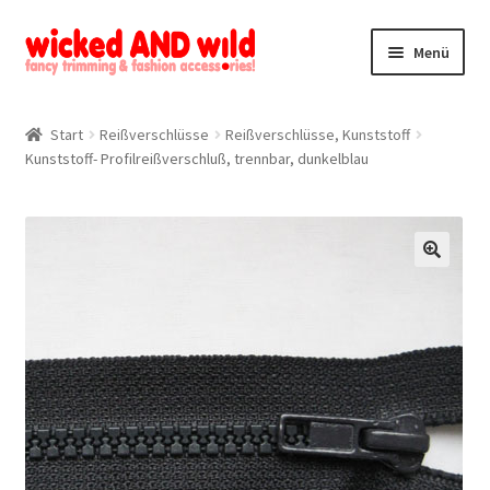
Zur
Zum
Menü
Navigation
Inhalt
springen
springen
Alle Produkte
Start
Reißverschlüsse
Reißverschlüsse, Kunststoff
Kunststoff- Profilreißverschluß, trennbar, dunkelblau
Kategorien
Mein Konto
Kontakt
🔍