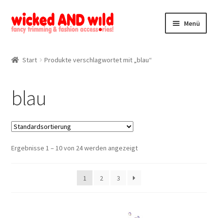
Zur
Zum
Menü
Navigation
Inhalt
springen
springen
Alle Produkte
Start
Produkte verschlagwortet mit „blau“
Kategorien
blau
Mein Konto
Kontakt
Ergebnisse 1 – 10 von 24 werden angezeigt
1
2
3