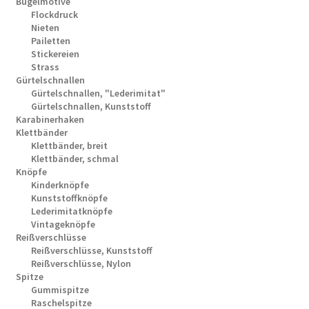
Bügelmotive
Flockdruck
Nieten
Pailetten
Stickereien
Strass
Gürtelschnallen
Gürtelschnallen, "Lederimitat"
Gürtelschnallen, Kunststoff
Karabinerhaken
Klettbänder
Klettbänder, breit
Klettbänder, schmal
Knöpfe
Kinderknöpfe
Kunststoffknöpfe
Lederimitatknöpfe
Vintageknöpfe
Reißverschlüsse
Reißverschlüsse, Kunststoff
Reißverschlüsse, Nylon
Spitze
Gummispitze
Raschelspitze