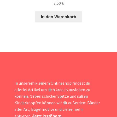
3,50
€
In den Warenkorb
In unserem kleinem Onlineshop findest du
allerlei Artikel um dich kreativ ausleben zu
können. Neben schicker Spitze und süßen
Kinderknöpfen können wir dir außerdem Bänder
aller Art, Bügelmotive und vieles mehr
Jetzt lostöbern
anbieten.