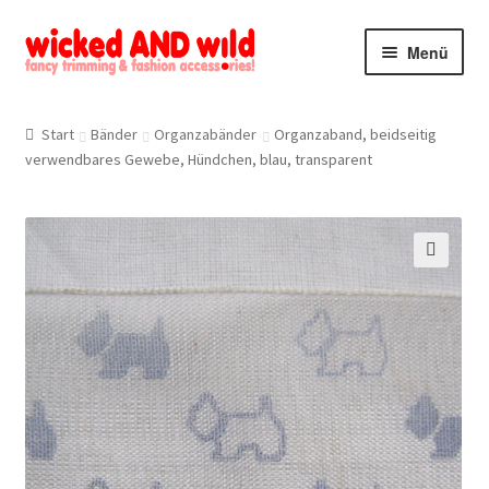
Zur
Zum
Menü
Navigation
Inhalt
springen
springen
Alle Produkte
Start
Bänder
Organzabänder
Organzaband, beidseitig
verwendbares Gewebe, Hündchen, blau, transparent
Kategorien
Mein Konto
Kontakt
🔍