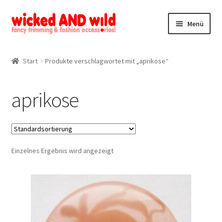
Zur
Zum
Menü
Navigation
Inhalt
springen
springen
Alle Produkte
Start
Produkte verschlagwortet mit „aprikose“
Kategorien
aprikose
Mein Konto
Kontakt
Einzelnes Ergebnis wird angezeigt