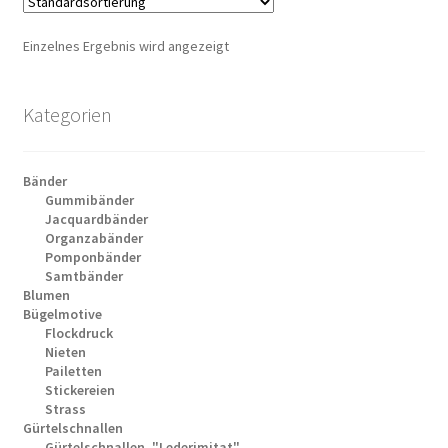
Einzelnes Ergebnis wird angezeigt
Kategorien
Bänder
Gummibänder
Jacquardbänder
Organzabänder
Pomponbänder
Samtbänder
Blumen
Bügelmotive
Flockdruck
Nieten
Pailetten
Stickereien
Strass
Gürtelschnallen
Gürtelschnallen, "Lederimitat"