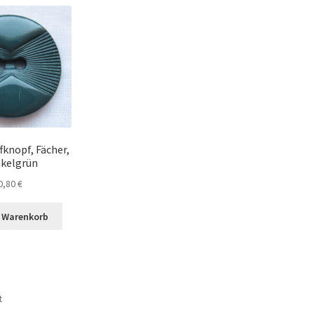
fknopf, Fächer,
kelgrün
0,80
€
n Warenkorb
t