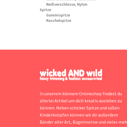
Reißverschlüsse, Nylon
Spitze
Gummispitze
Raschelspitze
In unserem kleinem Onlineshop findest du
allerlei Artikel um dich kreativ ausleben zu
können. Neben schicker Spitze und süßen
Kinderknöpfen können wir dir außerdem
Bänder aller Art, Bügelmotive und vieles me