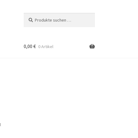
Suchen
Suchen
nach:
0,00
€
0 Artikel
t