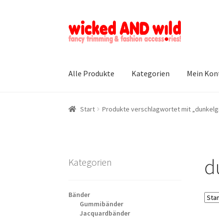
Zur
Zum
Navigation
Inhalt
springen
springen
Alle Produkte
Kategorien
Mein Kon
Start
Produkte verschlagwortet mit „dunkelg
d
Kategorien
Bänder
Gummibänder
Jacquardbänder