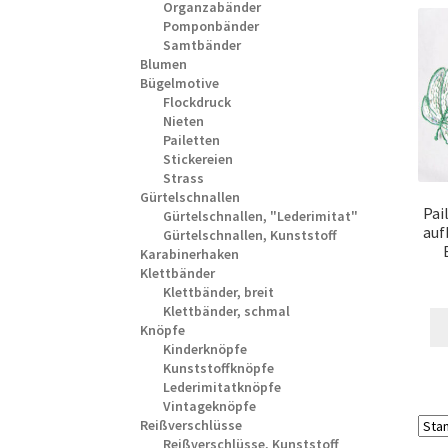
Organzabänder
Pomponbänder
Samtbänder
Blumen
Bügelmotive
Flockdruck
Nieten
Pailetten
Stickereien
Strass
Gürtelschnallen
Pai
Gürtelschnallen, "Lederimitat"
auf
Gürtelschnallen, Kunststoff
Karabinerhaken
Klettbänder
Klettbänder, breit
Klettbänder, schmal
Knöpfe
Kinderknöpfe
Kunststoffknöpfe
Lederimitatknöpfe
Vintageknöpfe
Reißverschlüsse
Reißverschlüsse, Kunststoff