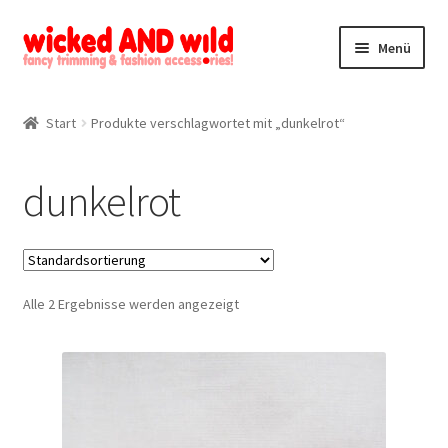
Zur
Zum
Menü
Navigation
Inhalt
springen
springen
Alle Produkte
Start
Produkte verschlagwortet mit „dunkelrot“
Kategorien
dunkelrot
Mein Konto
Kontakt
Alle 2 Ergebnisse werden angezeigt