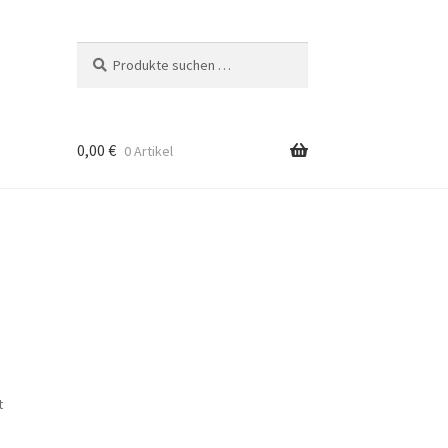
Suchen
Suchen
nach:
0,00
€
0 Artikel
t