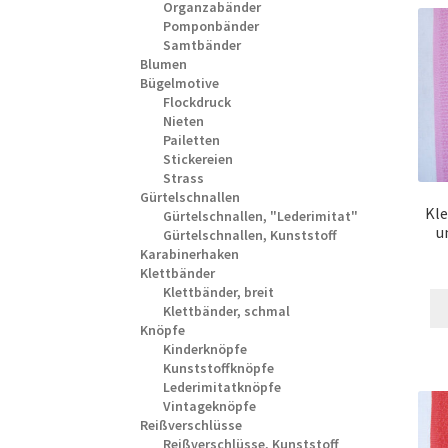
Organzabänder
Pomponbänder
Samtbänder
Blumen
Bügelmotive
Flockdruck
Nieten
Pailetten
Stickereien
Strass
Gürtelschnallen
Kle
Gürtelschnallen, "Lederimitat"
u
Gürtelschnallen, Kunststoff
Karabinerhaken
Klettbänder
Klettbänder, breit
Klettbänder, schmal
Knöpfe
Kinderknöpfe
Kunststoffknöpfe
Lederimitatknöpfe
Vintageknöpfe
Reißverschlüsse
Reißverschlüsse, Kunststoff