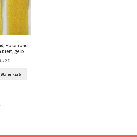
d, Haken und
 breit, gelb
2,50
€
n Warenkorb
t