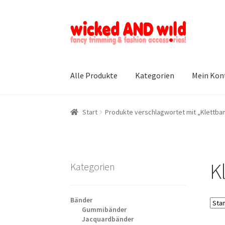
Zur
Zum
Navigation
Inhalt
springen
springen
Alle Produkte
Kategorien
Mein Kon
Start
Produkte verschlagwortet mit „Klettban
K
Kategorien
Bänder
Gummibänder
Jacquardbänder