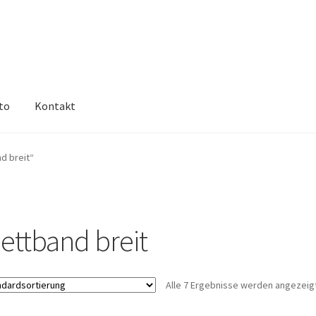
to
Kontakt
d breit“
lettband breit
Alle 7 Ergebnisse werden angezeig