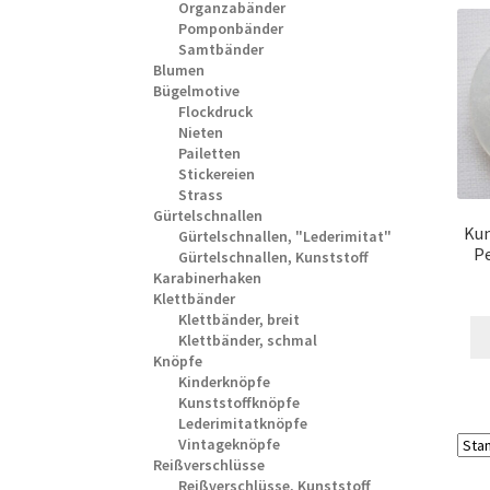
Organzabänder
Pomponbänder
Samtbänder
Blumen
Bügelmotive
Flockdruck
Nieten
Pailetten
Stickereien
Strass
Gürtelschnallen
Kun
Gürtelschnallen, "Lederimitat"
P
Gürtelschnallen, Kunststoff
Karabinerhaken
Klettbänder
Klettbänder, breit
Klettbänder, schmal
Knöpfe
Kinderknöpfe
Kunststoffknöpfe
Lederimitatknöpfe
Vintageknöpfe
Reißverschlüsse
Reißverschlüsse, Kunststoff