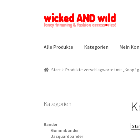
Zur
Zum
Navigation
Inhalt
springen
springen
Alle Produkte
Kategorien
Mein Kon
Start
Produkte verschlagwortet mit „Knopf g
K
Kategorien
Bänder
Gummibänder
Jacquardbänder