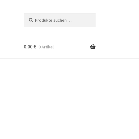
Suchen
Suchen
nach:
0,00
€
0 Artikel