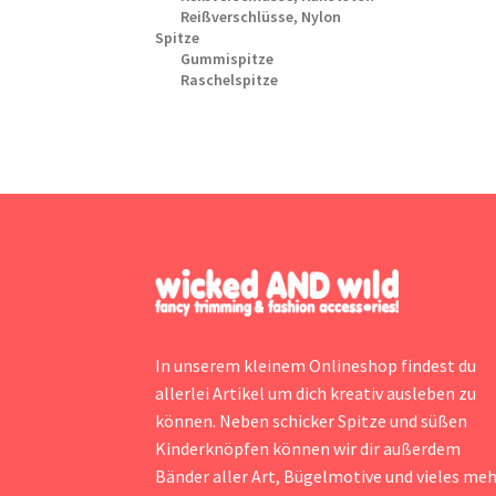
Reißverschlüsse, Nylon
Spitze
Gummispitze
Raschelspitze
In unserem kleinem Onlineshop findest du
allerlei Artikel um dich kreativ ausleben zu
können. Neben schicker Spitze und süßen
Kinderknöpfen können wir dir außerdem
Bänder aller Art, Bügelmotive und vieles me