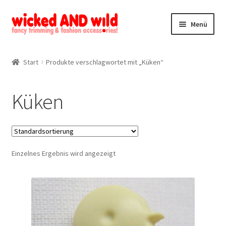
Zur
Zum
Menü
Navigation
Inhalt
springen
springen
Alle Produkte
Start
Produkte verschlagwortet mit „Küken“
Kategorien
Küken
Mein Konto
Kontakt
Einzelnes Ergebnis wird angezeigt