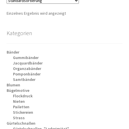
Einzelnes Ergebnis wird angezeigt
Kategorien
Bänder
Gummibänder
Jacquardbänder
Organzabänder
Pomponbänder
Samtbänder
Blumen
Bügelmotive
Flockdruck
Nieten
Pailetten
Stickereien
Strass
Gürtelschnallen
Gürtelschnallen, "Lederimitat"