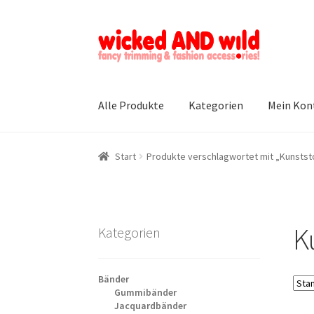
Zur
Zum
Navigation
Inhalt
springen
springen
Alle Produkte
Kategorien
Mein Kon
Start
Produkte verschlagwortet mit „Kunstst
K
Kategorien
Bänder
Gummibänder
Jacquardbänder