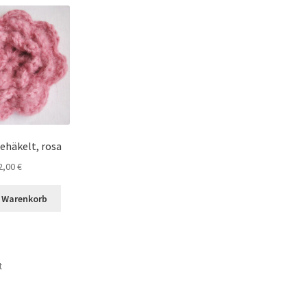
ehäkelt, rosa
2,00
€
n Warenkorb
t