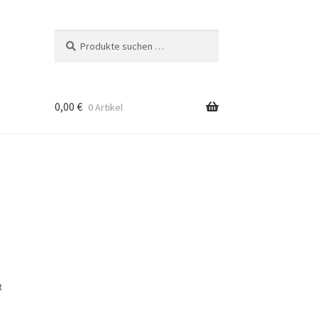
Suchen
Suchen
nach:
0,00
€
0 Artikel
t