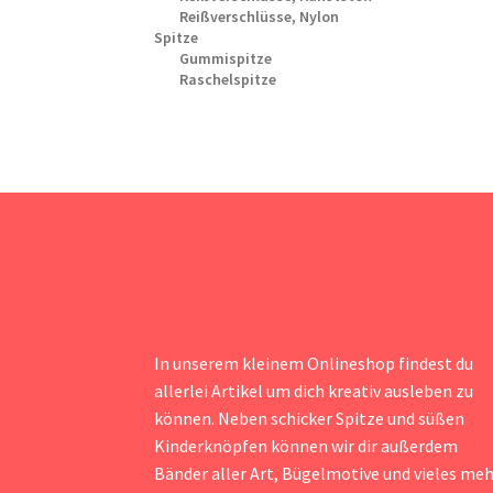
Reißverschlüsse, Nylon
Spitze
Gummispitze
Raschelspitze
In unserem kleinem Onlineshop findest du
allerlei Artikel um dich kreativ ausleben zu
können. Neben schicker Spitze und süßen
Kinderknöpfen können wir dir außerdem
Bänder aller Art, Bügelmotive und vieles me