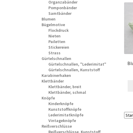
Organzabänder
Pomponbänder
Samtbänder
Blumen
Bügelmotive
Flockdruck
Nieten
Pailetten
Stickereien
Strass
Gürtelschnallen
Bl
Gürtelschnallen, "Lederimitat"
Gürtelschnallen, Kunststoff
Karabinerhaken
Klettbänder
Klettbänder, breit
Klettbänder, schmal
Knöpfe
Kinderknöpfe
Kunststoffknöpfe
Lederimitatknöpfe
Vintageknöpfe
Reißverschlüsse
Reißverschlüsse, Kunststoff