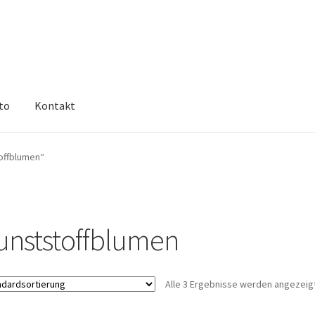
to
Kontakt
offblumen“
unststoffblumen
Alle 3 Ergebnisse werden angezeig