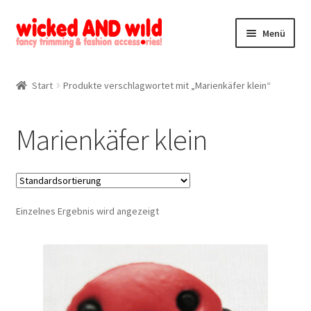
Zur
Zum
Menü
Navigation
Inhalt
springen
springen
Alle Produkte
Start
Produkte verschlagwortet mit „Marienkäfer klein“
Kategorien
Marienkäfer klein
Mein Konto
Kontakt
Einzelnes Ergebnis wird angezeigt