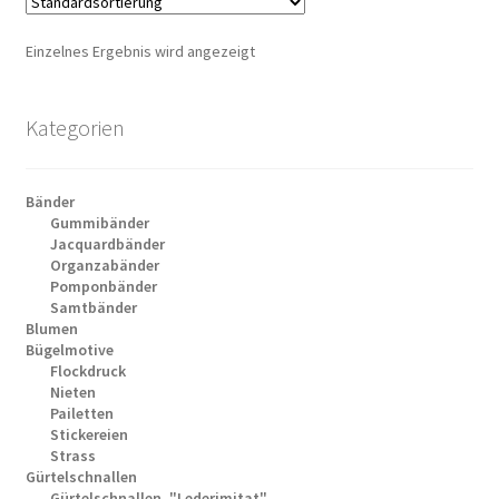
Einzelnes Ergebnis wird angezeigt
Kategorien
Bänder
Gummibänder
Jacquardbänder
Organzabänder
Pomponbänder
Samtbänder
Blumen
Bügelmotive
Flockdruck
Nieten
Pailetten
Stickereien
Strass
Gürtelschnallen
Gürtelschnallen, "Lederimitat"