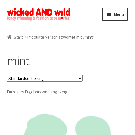
Zur
Zum
Menü
Navigation
Inhalt
springen
springen
Alle Produkte
Start
Produkte verschlagwortet mit „mint“
Kategorien
mint
Mein Konto
Kontakt
Einzelnes Ergebnis wird angezeigt