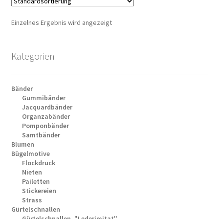
Einzelnes Ergebnis wird angezeigt
Kategorien
Bänder
Gummibänder
Jacquardbänder
Organzabänder
Pomponbänder
Samtbänder
Blumen
Bügelmotive
Flockdruck
Nieten
Pailetten
Stickereien
Strass
Gürtelschnallen
Gürtelschnallen, "Lederimitat"