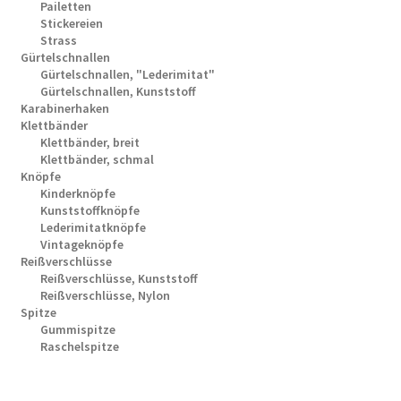
Pailetten
Stickereien
Strass
Gürtelschnallen
Gürtelschnallen, "Lederimitat"
Gürtelschnallen, Kunststoff
Karabinerhaken
Klettbänder
Klettbänder, breit
Klettbänder, schmal
Knöpfe
Kinderknöpfe
Kunststoffknöpfe
Lederimitatknöpfe
Vintageknöpfe
Reißverschlüsse
Reißverschlüsse, Kunststoff
Reißverschlüsse, Nylon
Spitze
Gummispitze
Raschelspitze