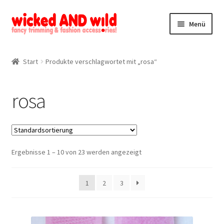
Zur
Zum
Menü
Navigation
Inhalt
springen
springen
Alle Produkte
Start
Produkte verschlagwortet mit „rosa“
Kategorien
rosa
Mein Konto
Kontakt
Ergebnisse 1 – 10 von 23 werden angezeigt
1
2
3