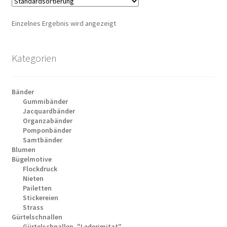
Einzelnes Ergebnis wird angezeigt
Kategorien
Bänder
Gummibänder
Jacquardbänder
Organzabänder
Pomponbänder
Samtbänder
Blumen
Bügelmotive
Flockdruck
Nieten
Pailetten
Stickereien
Strass
Gürtelschnallen
Gürtelschnallen, "Lederimitat"