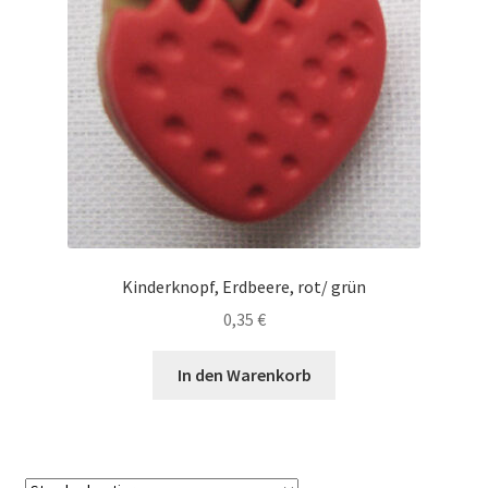
Kinderknopf, Erdbeere, rot/ grün
0,35
€
In den Warenkorb