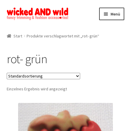
Zur
Zum
Menü
Navigation
Inhalt
springen
springen
Alle Produkte
Start
Produkte verschlagwortet mit „rot- grün“
Kategorien
rot- grün
Mein Konto
Kontakt
Einzelnes Ergebnis wird angezeigt