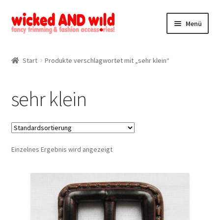
Zur
Zum
Menü
Navigation
Inhalt
springen
springen
Alle Produkte
Start
Produkte verschlagwortet mit „sehr klein“
Kategorien
sehr klein
Mein Konto
Kontakt
Einzelnes Ergebnis wird angezeigt