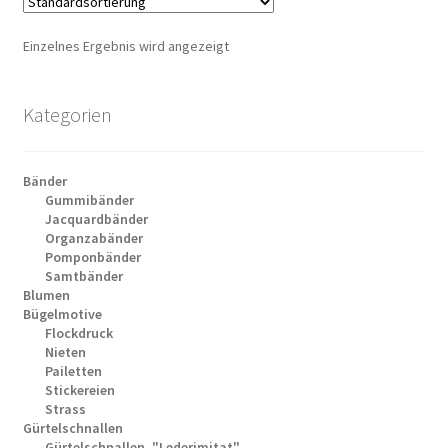
Einzelnes Ergebnis wird angezeigt
Kategorien
Bänder
Gummibänder
Jacquardbänder
Organzabänder
Pomponbänder
Samtbänder
Blumen
Bügelmotive
Flockdruck
Nieten
Pailetten
Stickereien
Strass
Gürtelschnallen
Gürtelschnallen, "Lederimitat"