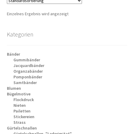
Einzelnes Ergebnis wird angezeigt
Kategorien
Bänder
Gummibänder
Jacquardbänder
Organzabänder
Pomponbänder
Samtbänder
Blumen
Bügelmotive
Flockdruck
Nieten
Pailetten
Stickereien
Strass
Gürtelschnallen
Gürtelschnallen, "Lederimitat"