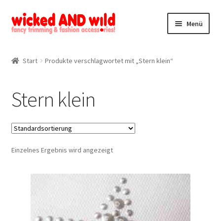
Zur
Zum
Menü
Navigation
Inhalt
springen
springen
Alle Produkte
Start
Produkte verschlagwortet mit „Stern klein“
Kategorien
Stern klein
Mein Konto
Kontakt
Einzelnes Ergebnis wird angezeigt