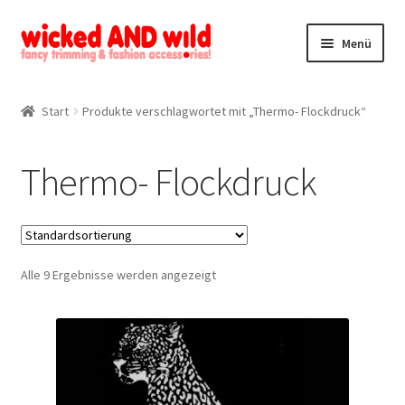
Zur
Zum
Menü
Navigation
Inhalt
springen
springen
Alle Produkte
Start
Produkte verschlagwortet mit „Thermo- Flockdruck“
Kategorien
Thermo- Flockdruck
Mein Konto
Kontakt
Alle 9 Ergebnisse werden angezeigt