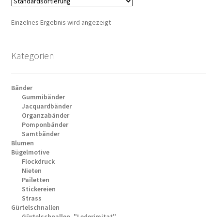
Einzelnes Ergebnis wird angezeigt
Kategorien
Bänder
Gummibänder
Jacquardbänder
Organzabänder
Pomponbänder
Samtbänder
Blumen
Bügelmotive
Flockdruck
Nieten
Pailetten
Stickereien
Strass
Gürtelschnallen
Gürtelschnallen, "Lederimitat"