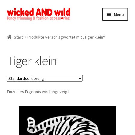
Zur
Zum
Menü
Navigation
Inhalt
springen
springen
Alle Produkte
Start
Produkte verschlagwortet mit „Tiger klein“
Kategorien
Tiger klein
Mein Konto
Kontakt
Einzelnes Ergebnis wird angezeigt