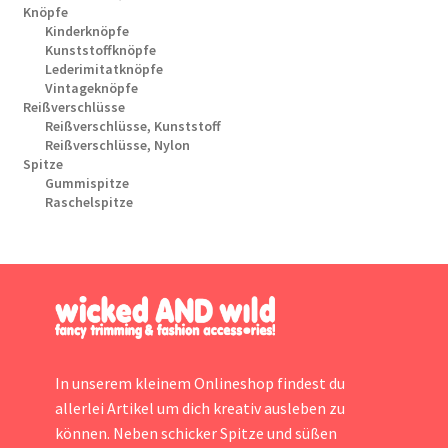
Knöpfe
Kinderknöpfe
Kunststoffknöpfe
Lederimitatknöpfe
Vintageknöpfe
Reißverschlüsse
Reißverschlüsse, Kunststoff
Reißverschlüsse, Nylon
Spitze
Gummispitze
Raschelspitze
In unserem kleinem Onlineshop findest du
allerlei Artikel um dich kreativ ausleben zu
können. Neben schicker Spitze und süßen