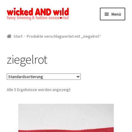
Zur
Zum
Menü
Navigation
Inhalt
springen
springen
Alle Produkte
Start
Produkte verschlagwortet mit „ziegelrot“
Kategorien
ziegelrot
Mein Konto
Kontakt
Alle 5 Ergebnisse werden angezeigt