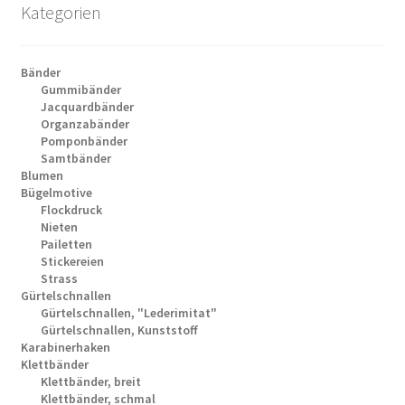
Kategorien
Bänder
Gummibänder
Jacquardbänder
Organzabänder
Pomponbänder
Samtbänder
Blumen
Bügelmotive
Flockdruck
Nieten
Pailetten
Stickereien
Strass
Gürtelschnallen
Gürtelschnallen, "Lederimitat"
Gürtelschnallen, Kunststoff
Karabinerhaken
Klettbänder
Klettbänder, breit
Klettbänder, schmal