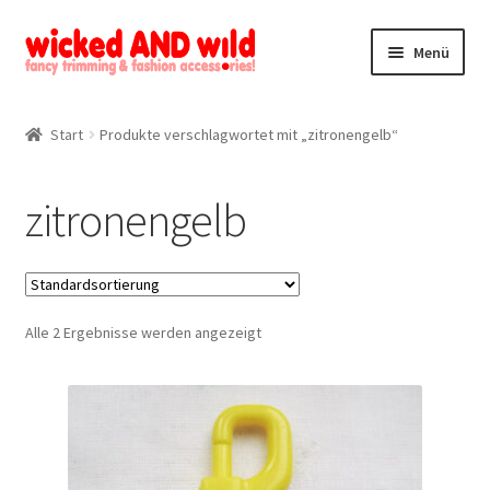
Zur
Zum
Menü
Navigation
Inhalt
springen
springen
Alle Produkte
Start
Produkte verschlagwortet mit „zitronengelb“
Kategorien
zitronengelb
Mein Konto
Kontakt
Alle 2 Ergebnisse werden angezeigt